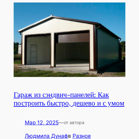
Гараж из сэндвич-панелей: Как
построить быстро, дешево и с умом
Мар 12, 2025
—
от автора
Людмила Дунаф
в
Разное