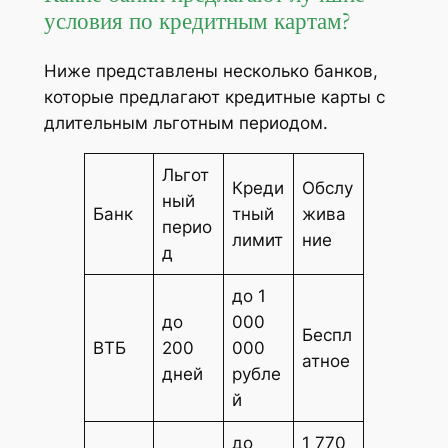
условия по кредитным картам?
Ниже представлены несколько банков,
которые предлагают кредитные карты с
длительным льготным периодом.
Льгот
Креди
Обслу
ный
Банк
тный
жива
перио
лимит
ние
д
до 1
до
000
Беспл
ВТБ
200
000
атное
дней
рубле
й
до
1 770