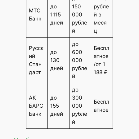
до
150
рубле
МТС
1115
000
й в
Банк
дней
рубле
меся
й
ц
до
Русск
Беспл
до
600
ий
атное
130
000
Стан
/от 1
дней
рубле
дарт
188 ₽
й
до
АК
до
300
Беспл
БАРС
155
000
атное
Банк
дней
рубле
й