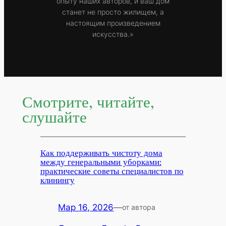
опыту наших авторов, и ваш дом
станет не просто жилищем, а
настоящим произведением
искусства.»
Смотрите, читайте,
слушайте
Как поддерживать чистоту дома
между генеральными уборками:
практические советы специалистов по
клинингу
Мар 16, 2026
—
от автора