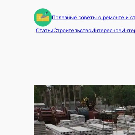
Перейти
к
Полезные советы о ремонте и с
содержимому
Статьи
Строительство
Интересное
Инте