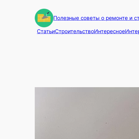
Перейти
к
Полезные советы о ремонте и с
содержимому
Статьи
Строительство
Интересное
Инте