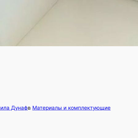
ила Дунаф
в
Материалы и комплектующие