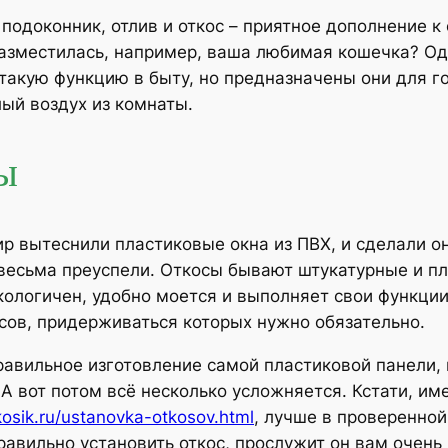
о подоконник, отлив и откос – приятное дополнение к
разместилась, например, ваша любимая кошечка? Од
такую функцию в быту, но предназначены они для го
лый воздух из комнаты.
ы
р вытеснили пластиковые окна из ПВХ, и сделали он
, весьма преуспели. Откосы бывают штукатурные и п
экологичен, удобно моется и выполняет свои функци
сов, придерживаться которых нужно обязательно.
правильное изготовление самой пластиковой панели, 
А вот потом всё несколько усложняется. Кстати, им
tkosik.ru/ustanovka-otkosov.html
, лучше в проверенной
равильно установить откос, прослужит он вам очень 