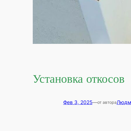
Установка откосов
Фев 3, 2025
—
Людм
от автора