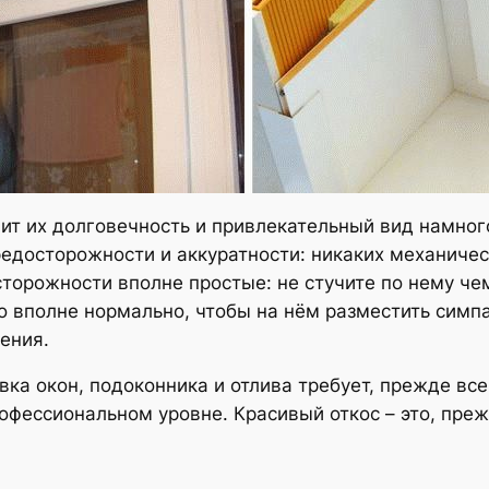
ит их долговечность и привлекательный вид намног
редосторожности и аккуратности: никаких механичес
торожности вполне простые: не стучите по нему ч
то вполне нормально, чтобы на нём разместить симп
ения.
овка окон, подоконника и отлива требует, прежде в
офессиональном уровне. Красивый откос – это, пре