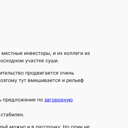
 местные инвесторы, и их коллеги из
восходном участке суши.
оительство продвигается очень
Поэтому тут вмешивается и рельеф
ть предложения по
загородную
 стабилен.
льё можно и в рассрочку. Но один не