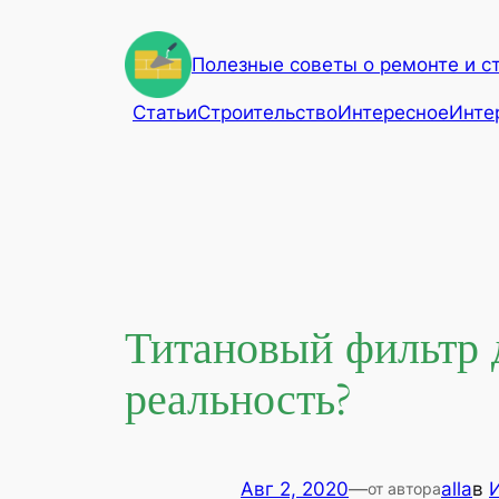
Перейти
к
Полезные советы о ремонте и с
содержимому
Статьи
Строительство
Интересное
Инте
Титановый фильтр
реальность?
Авг 2, 2020
—
alla
в
от автора