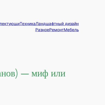
плектующи
Техника
Ландшафтный дизайн
Разное
Ремонт
Мебель
нов) — миф или