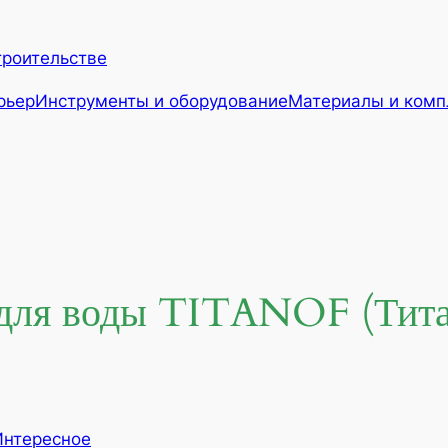
троительстве
рьер
Инструменты и оборудование
Материалы и ком
 для воды TITANOF (Тита
Интересное