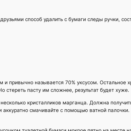
рузьями способ удалить с бумаги следы ручки, сос
м и привычно называется 70% уксусом. Остальное х
Но стереть пасту им сложнее, результат будет хуже.
 несколько кристалликов марганца. Должна получит
 аккуратно смачивайте с помощью ватной палочки. 
усочком туалетной бумаги мокрое пятно на месте н