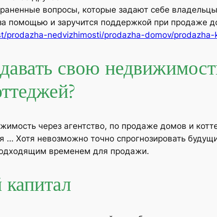
остраненные вопросы, которые задают себе владель
 за помощью и заручится поддержкой при продаже 
ost/prodazha-nedvizhimosti/prodazha-domov/prodazha-
давать свою недвижимость
оттеджей?
ижимость через агентство, по продаже домов и кот
я … Хотя невозможно точно спрогнозировать будущи
 подходящим временем для продажи.
 капитал