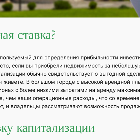
ная ставка?
используемый для определения прибыльности инвест
сто, если вы приобрели недвижимость за небольшую
тализации обычно свидетельствует о выгодной сделк
 вы живете. В большом городе с высокой арендной п
гионах с более низкими затратами на аренду максим
е, чем ваши операционные расходы, что со времене
ют, и владельцы рассматривают возможность прода
вку капитализации