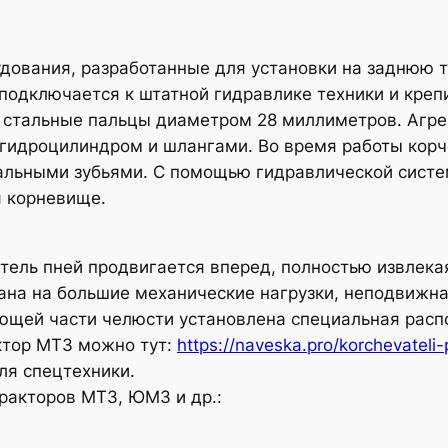
дования, разработанные для установки на заднюю 
подключается к штатной гидравлике техники и креп
е стальные пальцы диаметром 28 миллиметров. Аг
 гидроцилиндром и шлангами. Во время работы корч
ьными зубьями. С помощью гидравлической системы
я корневище.
тель пней продвигается вперед, полностью извлека
тана на большие механические нагрузки, неподвижн
ющей части челюсти установлена специальная распо
ктор МТЗ можно тут:
https://naveska.pro/korchevateli-
ля спецтехники.
ракторов МТЗ, ЮМЗ и др.: