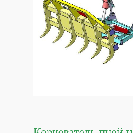
Корчеватель пней н