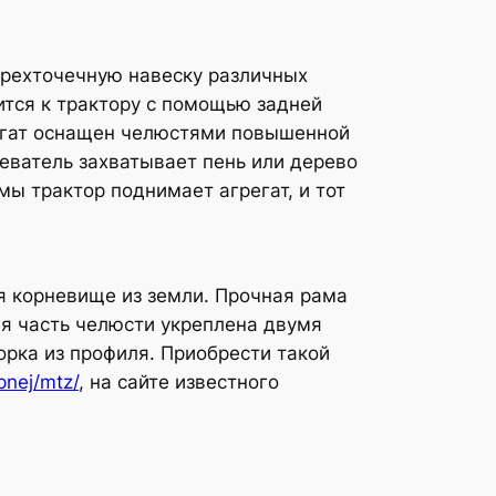
трехточечную навеску различных
ится к трактору с помощью задней
регат оснащен челюстями повышенной
еватель захватывает пень или дерево
 трактор поднимает агрегат, и тот
я корневище из земли. Прочная рама
ая часть челюсти укреплена двумя
рка из профиля. Приобрести такой
pnej/mtz/
, на сайте известного