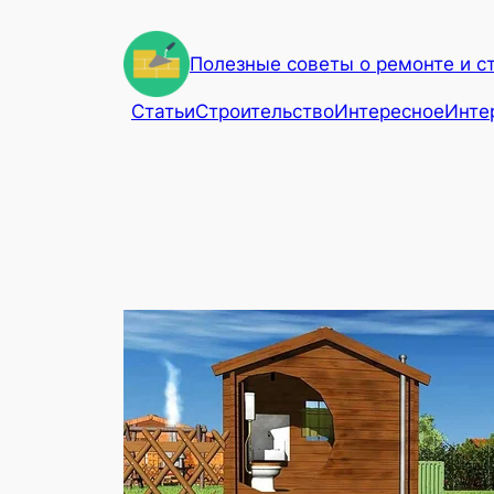
Перейти
к
Полезные советы о ремонте и с
содержимому
Статьи
Строительство
Интересное
Инте