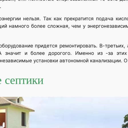
.
оэнергии нельзя. Так как прекратится подача кисл
ций намного более сложная, чем у энергонезависим
ооборудование придется ремонтировать. В-третьих,
А значит и более дорогого. Именно из -за эти
независимые установки автономной канализации. О
 септики