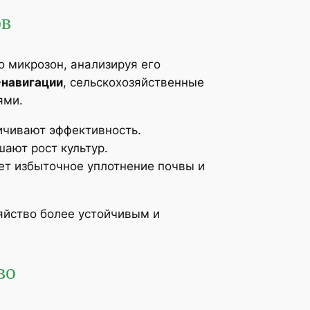
ов
о микрозон, анализируя его
-навигации
, сельскохозяйственные
ями.
ичивают эффективность.
ают рост культур.
ет избыточное уплотнение почвы и
зяйство более устойчивым и
во