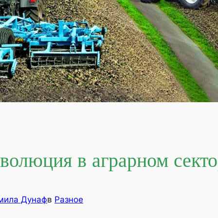
волюция в аграрном секто
мила Дунаф
в
Разное